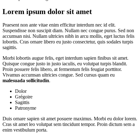
Lorem ipsum dolor sit amet
Praesent non ante vitae enim efficitur interdum nec id elit.
Suspendisse non suscipit diam. Nullam nec congue purus. Sed non
accumsan nisi. Nullam ultricies nibh in arcu mollis, eget luctus felis
lobortis. Cras ornare libero eu justo consectetur, quis sodales turpis
sagittis.
Morbi lobortis augue felis, eget interdum sapien finibus sit amet.
Quisque congue justo in justo iaculis, eu volutpat turpis blandit.
Proin posuere felis libero, at fermentum felis feugiat porttitor.
Vivamus accumsan ultricies congue. Sed cursus quam eu
malesuada sollicitudin
.
Dolor
Grégoire
Sagittis
Patronyme
Duis ornare sapien sit amet posuere maximus. Morbi eu dolor lorem.
Cras sit amet leo volutpat sem tincidunt tempor. Proin dictum sem a
enim vestibulum porta.