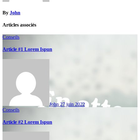
By
John
Articles associés
Conseils
Article #1 Lorem Ispun
John
27 juin 2022
Conseils
Article #2 Lorem Ispun