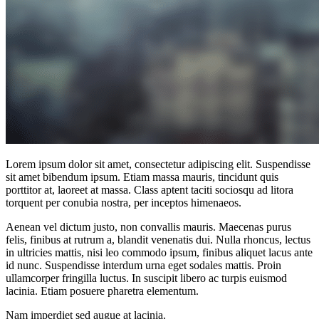
Lorem ipsum dolor sit amet, consectetur adipiscing elit. Suspendisse
sit amet bibendum ipsum. Etiam massa mauris, tincidunt quis
porttitor at, laoreet at massa. Class aptent taciti sociosqu ad litora
torquent per conubia nostra, per inceptos himenaeos.
Aenean vel dictum justo, non convallis mauris. Maecenas purus
felis, finibus at rutrum a, blandit venenatis dui. Nulla rhoncus, lectus
in ultricies mattis, nisi leo commodo ipsum, finibus aliquet lacus ante
id nunc. Suspendisse interdum urna eget sodales mattis. Proin
ullamcorper fringilla luctus. In suscipit libero ac turpis euismod
lacinia. Etiam posuere pharetra elementum.
Nam imperdiet sed augue at lacinia.