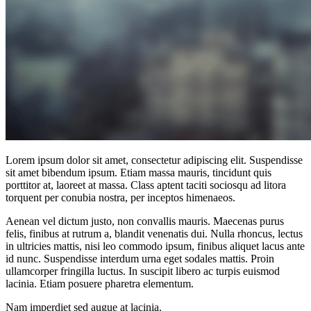
Lorem ipsum dolor sit amet, consectetur adipiscing elit. Suspendisse
sit amet bibendum ipsum. Etiam massa mauris, tincidunt quis
porttitor at, laoreet at massa. Class aptent taciti sociosqu ad litora
torquent per conubia nostra, per inceptos himenaeos.
Aenean vel dictum justo, non convallis mauris. Maecenas purus
felis, finibus at rutrum a, blandit venenatis dui. Nulla rhoncus, lectus
in ultricies mattis, nisi leo commodo ipsum, finibus aliquet lacus ante
id nunc. Suspendisse interdum urna eget sodales mattis. Proin
ullamcorper fringilla luctus. In suscipit libero ac turpis euismod
lacinia. Etiam posuere pharetra elementum.
Nam imperdiet sed augue at lacinia.