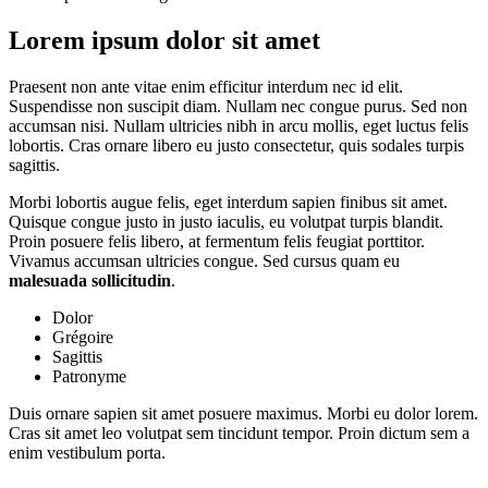
Lorem ipsum dolor sit amet
Praesent non ante vitae enim efficitur interdum nec id elit.
Suspendisse non suscipit diam. Nullam nec congue purus. Sed non
accumsan nisi. Nullam ultricies nibh in arcu mollis, eget luctus felis
lobortis. Cras ornare libero eu justo consectetur, quis sodales turpis
sagittis.
Morbi lobortis augue felis, eget interdum sapien finibus sit amet.
Quisque congue justo in justo iaculis, eu volutpat turpis blandit.
Proin posuere felis libero, at fermentum felis feugiat porttitor.
Vivamus accumsan ultricies congue. Sed cursus quam eu
malesuada sollicitudin
.
Dolor
Grégoire
Sagittis
Patronyme
Duis ornare sapien sit amet posuere maximus. Morbi eu dolor lorem.
Cras sit amet leo volutpat sem tincidunt tempor. Proin dictum sem a
enim vestibulum porta.