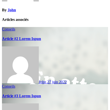
By
John
Articles associés
Conseils
Article #2 Lorem Ispun
John
27 juin 2022
Conseils
Article #3 Lorem Ispun